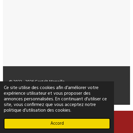
© 2022 - 2026 Gestalt Marseille
Ce site utilise des cookies afin d’améliorer votre
Propulsé par
Webador
expérience utilisateur et vous proposer des
annonces personnalisées. En continuant d'utiliser ce
site, vous confirmez que vous acceptez notre
politique d’utilisation des cookies.
Accord
E-mail
Téléphone
Carte