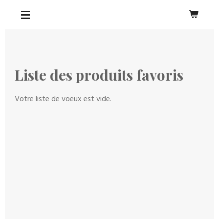
Passer
AGNÈS MALFETTES
au
contenu
principal
Liste des produits favoris
Votre liste de voeux est vide.